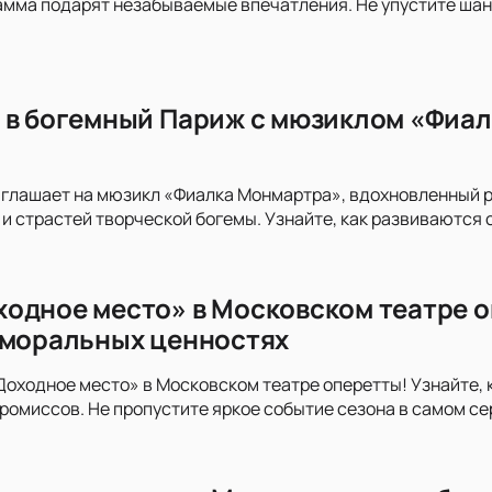
мма подарят незабываемые впечатления. Не упустите шан
 в богемный Париж с мюзиклом «Фиал
иглашает на мюзикл «Фиалка Монмартра», вдохновленный 
и страстей творческой богемы. Узнайте, как развиваются с
одное место» в Московском театре о
 моральных ценностях
оходное место» в Московском театре оперетты! Узнайте, 
ромиссов. Не пропустите яркое событие сезона в самом с