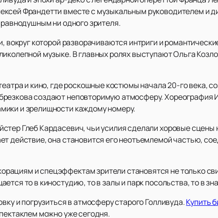
ексей Франдетти вместе с музыкальным руководителем и 
 равнодушным ни одного зрителя.
и, вокруг которой разворачиваются интриги и романтически
иколепной музыке. В главных ролях выступают Ольга Козлов
театра и кино, где роскошные костюмы начала 20-го века, 
брезкова создают неповторимую атмосферу. Хореография 
мики и зрелищности каждому номеру.
йстер Глеб Кардасевич, чьи усилия сделали хоровые сцены
ет действие, она становится его неотъемлемой частью, сое
рациям и спецэффектам зрители становятся не только сви
ется то в киностудию, то в залы и парк посольства, то в з
овку и погрузиться в атмосферу старого Голливуда.
Купить б
спектаклем можно уже сегодня.