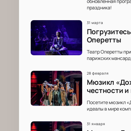
обновленная програ
праздника!
31 марта
Погрузитесь
Оперетты
Театр Оперетты пр
парижских мансард 
28 февраля
Мюзикл «Дох
честности и
Посетите мюзикл «Д
идеалы в мире комп
31 января