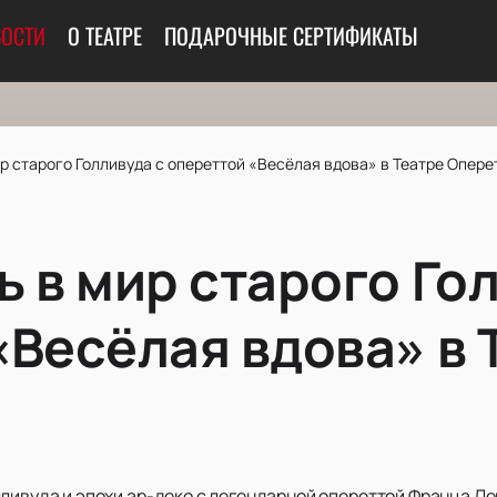
ОСТИ
О ТЕАТРЕ
ПОДАРОЧНЫЕ СЕРТИФИКАТЫ
р старого Голливуда с опереттой «Весёлая вдова» в Театре Опере
 в мир старого Го
«Весёлая вдова» в 
ливуда и эпохи ар-деко с легендарной опереттой Франца Ле