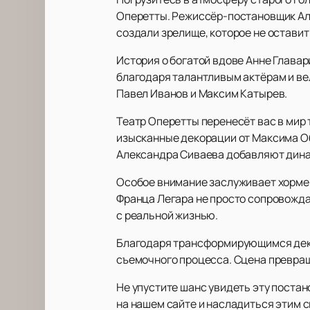
Оперетты. Режиссёр-постановщик Ал
создали зрелище, которое не оставит
История о богатой вдове Анне Главар
благодаря талантливым актёрам и вел
Павел Иванов и Максим Катырев.
Театр Оперетты перенесёт вас в мир 
изысканные декорации от Максима О
Александра Сиваева добавляют дина
Особое внимание заслуживает хорме
Франца Легара не просто сопровожда
с реальной жизнью.
Благодаря трансформирующимся деко
съемочного процесса. Сцена превраща
Не упустите шанс увидеть эту постан
на нашем сайте и насладиться этим 