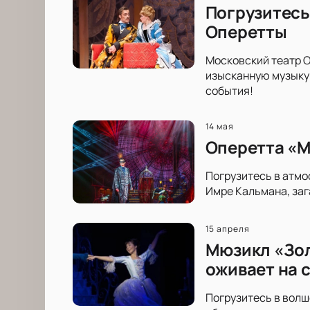
Погрузитесь
Оперетты
Московский театр О
изысканную музыку 
события!
14 мая
Оперетта «М
Погрузитесь в атмо
Имре Кальмана, заг
15 апреля
Мюзикл «Зол
оживает на 
Погрузитесь в волш