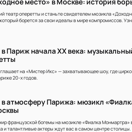
одное место» в Москве: история бор
й театр оперетты и станьте свидетелем мюзикла «Доходно
который борется за свои идеалы в мире компромиссов. Узн
 в Париж начала XX века: музыкальны
етты
глашает на «Мистер Икс» — захватывающее шоу, где цирк
риже 20-х годов.
 в атмосферу Парижа: мюзикл «Фиалк
осквы
 мир французской богемы на мюзикле «Фиалка Монмартра»
а и талантливые актеры ждут вас в самом центре столицы.