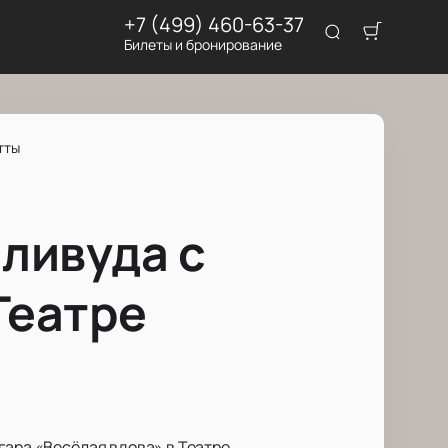
+7 (499) 460-63-37
Билеты и бронирование
тты
лливуда с
Театре
гара «Весёлая вдова» в Театре