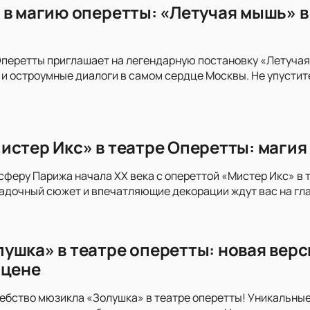
 в магию оперетты: «Летучая мышь» 
перетты приглашает на легендарную постановку «Летучая
и остроумные диалоги в самом сердце Москвы. Не упустите
истер Икс» в театре Оперетты: магия
сферу Парижа начала XX века с опереттой «Мистер Икс» в 
адочный сюжет и впечатляющие декорации ждут вас на гла
ушка» в театре оперетты: новая верс
сцене
ебство мюзикла «Золушка» в театре оперетты! Уникальны