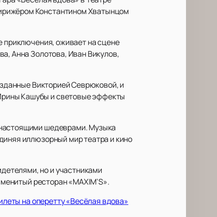
дирижёром Константином Хватынцом
е приключения, оживает на сцене
а, Анна Золотова, Иван Викулов,
созданные Викторией Севрюковой, и
Ирины Кашубы и световые эффекты
 настоящими шедеврами. Музыка
диняя иллюзорный мир театра и кино
детелями, но и участниками
наменитый ресторан «MAXIM’S».
илеты на оперетту «Весёлая вдова»