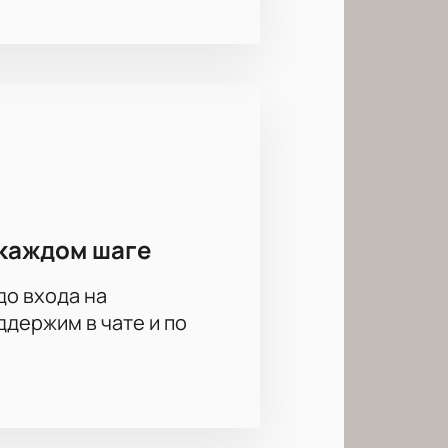
каждом шаге
до входа на
держим в чате и по