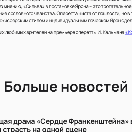
о мнению, «Сильва» в постановке Ярона – это трогательное
ие сословного чванства. Оперетта чиста от пошлости, но в т
режиссерским стилем и индивидуальным почерком Ярон сдел
их любимых зрителей на премьере оперетты И. Кальмана
«К
Больше новостей
ая драма «Сердце Франкенштейна» в
 страсть на одной сцене