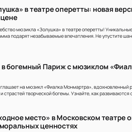
ушка» в театре оперетты: новая верс
сцене
ебство мюзикла «Золушка» в театре оперетты! Уникальны
мма подарят незабываемые впечатления. Не упустите шан
 в богемный Париж с мюзиклом «Фиал
иглашает на мюзикл «Фиалка Монмартра», вдохновленный 
и страстей творческой богемы. Узнайте, как развиваются с
одное место» в Московском театре о
 моральных ценностях