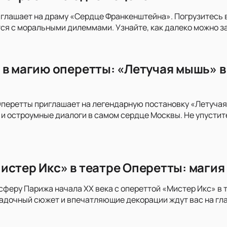
глашает на драму «Сердце Франкенштейна». Погрузитесь в
я с моральными дилеммами. Узнайте, как далеко можно за
 в магию оперетты: «Летучая мышь» 
перетты приглашает на легендарную постановку «Летучая
и остроумные диалоги в самом сердце Москвы. Не упустите
истер Икс» в театре Оперетты: магия
сферу Парижа начала XX века с опереттой «Мистер Икс» в 
адочный сюжет и впечатляющие декорации ждут вас на гла