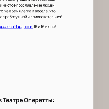
 и чистое прославление любви,
о же время легка и весела, что
ал работу иной и привлекательной.
оролева Чардаша»
15 и 16 июня!
 Театре Оперетты: