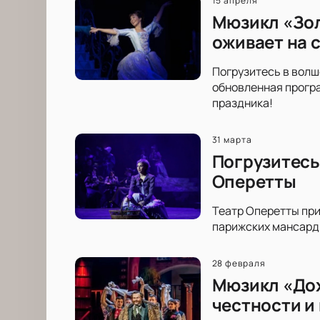
15 апреля
Мюзикл «Зол
оживает на 
Погрузитесь в волш
обновленная програ
праздника!
31 марта
Погрузитесь
Оперетты
Театр Оперетты пр
парижских мансард 
28 февраля
Мюзикл «Дох
честности и