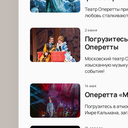
Театр Оперетты при
любовь сталкиваютс
2 июня
Погрузитесь
Оперетты
Московский театр О
изысканную музыку 
события!
14 мая
Оперетта «М
Погрузитесь в атмо
Имре Кальмана, заг