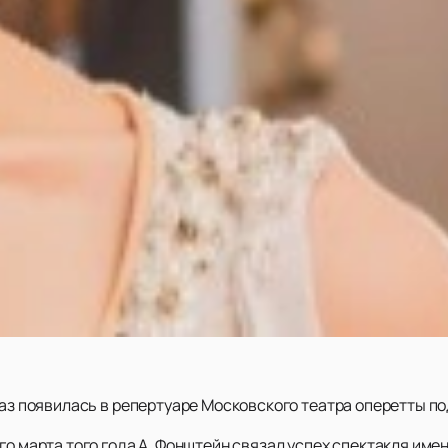
раз появилась в репертуаре Московского театра оперетты по
го марта того года А. Фонштейн связал успех спектакля име