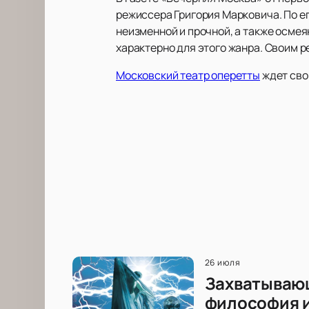
режиссера Григория Марковича. По ег
неизменной и прочной, а также осмеян
характерно для этого жанра. Своим 
Московский театр оперетты
ждет сво
26 июля
Захватывающ
философия и