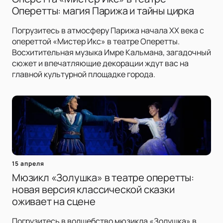
Оперетты: магия Парижа и тайны цирка
Погрузитесь в атмосферу Парижа начала XX века с
опереттой «Мистер Икс» в театре Оперетты.
Восхитительная музыка Имре Кальмана, загадочный
сюжет и впечатляющие декорации ждут вас на
главной культурной площадке города.
15 апреля
Мюзикл «Золушка» в театре оперетты:
новая версия классической сказки
оживает на сцене
Погрузитесь в волшебство мюзикла «Золушка» в