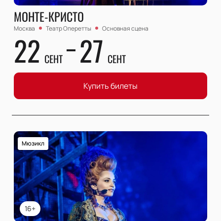
МОНТЕ-КРИСТО
Москва
Театр Оперетты
Основная сцена
22
27
СЕНТ
СЕНТ
Купить билеты
Мюзикл
16+