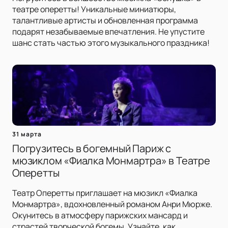
театре оперетты! Уникальные миниатюры,
талантливые артисты и обновленная программа
подарят незабываемые впечатления. Не упустите
шанс стать частью этого музыкального праздника!
31 марта
Погрузитесь в богемный Париж с
мюзиклом «Фиалка Монмартра» в Театре
Оперетты
Театр Оперетты приглашает на мюзикл «Фиалка
Монмартра», вдохновленный романом Анри Мюрже.
Окунитесь в атмосферу парижских мансард и
страстей творческой богемы. Узнайте, как