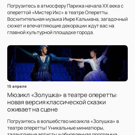
Погрузитесь в атмосферу Парижа начала XX века с
опереттой «Мистер Икс» в театре Оперетты.
Восхитительная музыка Имре Кальмана, загадочный
сюжет и впечатляющие декорации ждут вас на
главной культурной площадке города.
15 апреля
Мюзикл «Золушка» в театре оперетты:
новая версия классической сказки
оживает на сцене
Погрузитесь в волшебство мюзикла «Золушка» в
театре оперетты! Уникальные миниатюры,
талантливые артисты и обновленная программа