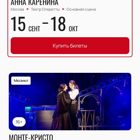
АННА КАРЕНИНА
Москва
Театр Оперетты
Основная сцена
15
18
СЕНТ
ОКТ
Купить билеты
Мюзикл
16+
МОНТЕ-КРИСТО