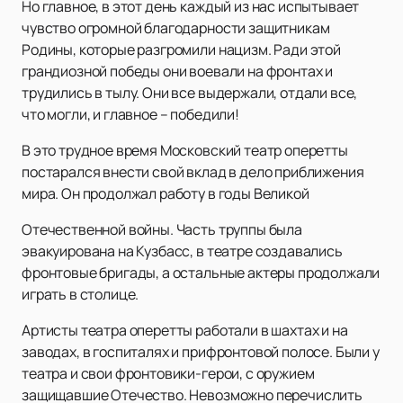
Но главное, в этот день каждый из нас испытывает
чувство огромной благодарности защитникам
Родины, которые разгромили нацизм. Ради этой
грандиозной победы они воевали на фронтах и
трудились в тылу. Они все выдержали, отдали все,
что могли, и главное – победили!
В это трудное время Московский театр оперетты
постарался внести свой вклад в дело приближения
мира. Он продолжал работу в годы Великой
Отечественной войны. Часть труппы была
эвакуирована на Кузбасс, в театре создавались
фронтовые бригады, а остальные актеры продолжали
играть в столице.
Артисты театра оперетты работали в шахтах и на
заводах, в госпиталях и прифронтовой полосе. Были у
театра и свои фронтовики-герои, с оружием
защищавшие Отечество. Невозможно перечислить