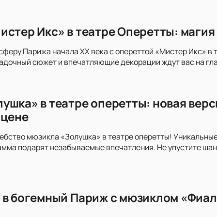
истер Икс» в театре Оперетты: магия
сферу Парижа начала XX века с опереттой «Мистер Икс» в 
адочный сюжет и впечатляющие декорации ждут вас на гла
ушка» в театре оперетты: новая верс
сцене
ебство мюзикла «Золушка» в театре оперетты! Уникальны
мма подарят незабываемые впечатления. Не упустите шан
 в богемный Париж с мюзиклом «Фиал