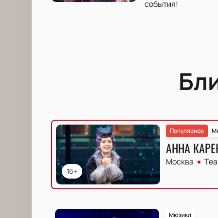
события!
Бл
Популярное
М
АННА КАРЕ
Москва
Теа
16+
Мюзикл