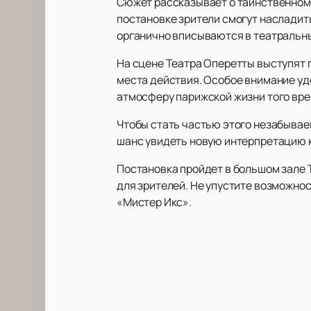
Сюжет рассказывает о таинственном 
постановке зрители смогут насладит
органично вписываются в театральны
На сцене Театра Оперетты выступят 
места действия. Особое внимание уд
атмосферу парижской жизни того вре
Чтобы стать частью этого незабывае
шанс увидеть новую интерпретацию 
Постановка пройдет в большом зале 
для зрителей. Не упустите возможнос
«Мистер Икс».