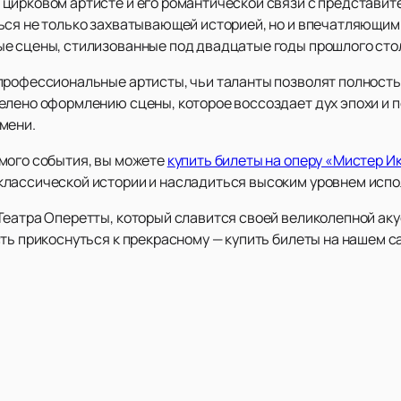
цирковом артисте и его романтической связи с представите
ься не только захватывающей историей, но и впечатляющи
е сцены, стилизованные под двадцатые годы прошлого сто
профессиональные артисты, чьи таланты позволят полност
елено оформлению сцены, которое воссоздает дух эпохи и п
мени.
мого события, вы можете
купить билеты на оперу «Мистер И
классической истории и насладиться высоким уровнем испо
Театра Оперетты, который славится своей великолепной ак
ть прикоснуться к прекрасному — купить билеты на нашем с