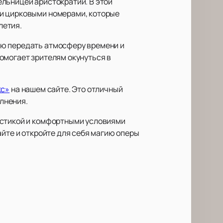
льницей аристократии. В этой
ми цирковыми номерами, которые
летия.
ью передать атмосферу времени и
омогает зрителям окунуться в
кс»
на нашем сайте. Это отличный
лнения.
устикой и комфортными условиями
айте и откройте для себя магию оперы