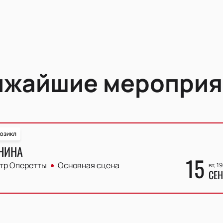
ижайшие мероприя
юзикл
НИНА
15
тр Оперетты
Основная сцена
вт, 1
СЕН