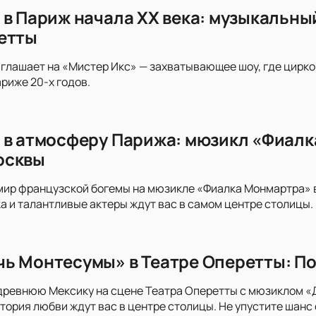
 в Париж начала XX века: музыкальны
етты
глашает на «Мистер Икс» — захватывающее шоу, где цирк
риже 20-х годов.
 в атмосферу Парижа: мюзикл «Фиалк
осквы
 мир французской богемы на мюзикле «Фиалка Монмартра»
а и талантливые актеры ждут вас в самом центре столицы.
ь Монтесумы» в Театре Оперетты: По
 древнюю Мексику на сцене Театра Оперетты с мюзиклом 
тория любви ждут вас в центре столицы. Не упустите шанс