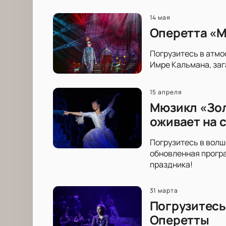
14 мая
Оперетта «М
Погрузитесь в атмо
Имре Кальмана, заг
15 апреля
Мюзикл «Зол
оживает на 
Погрузитесь в волш
обновленная програ
праздника!
31 марта
Погрузитесь
Оперетты