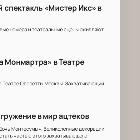
й спектакль «Мистер Икс» в
овые номера и театральные сцены оживляют
а Монмартра» в Театре
 в Театре Оперетты Москвы. Захватывающий
гружение в мир ацтеков
«Дочь Монтесумы». Великолепные декорации
 стать частью этого захватывающего