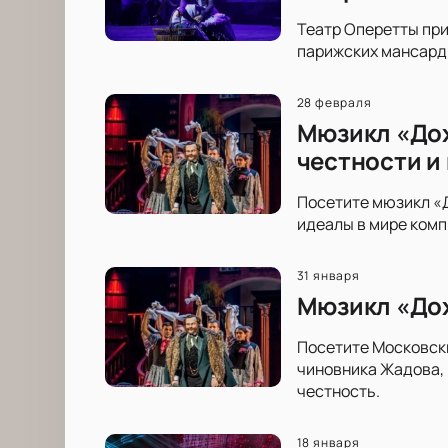
Театр Оперетты пр
парижских мансард 
28 февраля
Мюзикл «Дох
честности и
Посетите мюзикл «Д
идеалы в мире комп
31 января
Мюзикл «Дох
Посетите Московски
чиновника Жадова, 
честность.
18 января