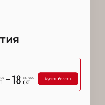
тия
18
9:00
вс, 19:00
Купить билеты
Т
ОКТ