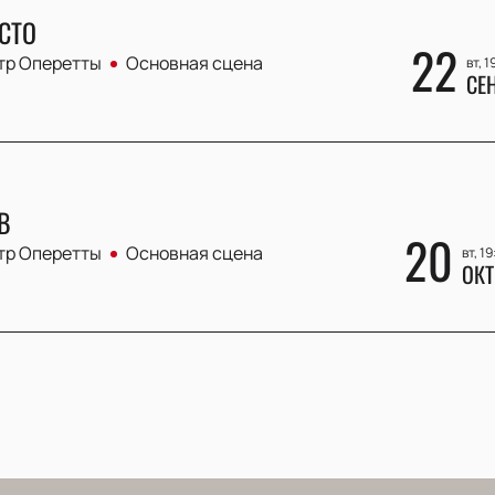
СТО
22
тр Оперетты
Основная сцена
вт, 1
СЕ
В
20
тр Оперетты
Основная сцена
вт, 1
ОКТ