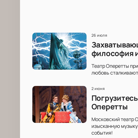
26 июля
Захватывающ
философия и
Театр Оперетты при
любовь сталкиваютс
2 июня
Погрузитесь
Оперетты
Московский театр О
изысканную музыку 
события!