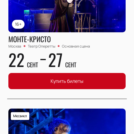
16+
МОНТЕ-КРИСТО
Москва
Театр Оперетты
Основная сцена
22
27
СЕНТ
СЕНТ
Купить билеты
Мюзикл