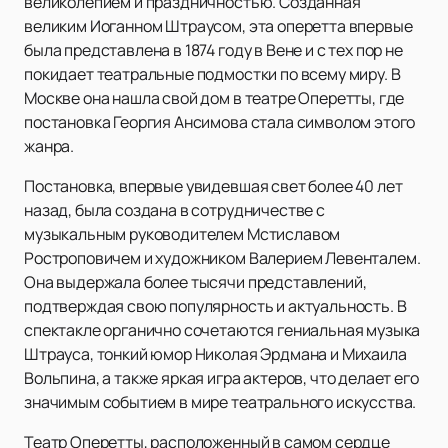
великолепием и праздничностью. Созданная
великим Иоганном Штраусом, эта оперетта впервые
была представлена в 1874 году в Вене и с тех пор не
покидает театральные подмостки по всему миру. В
Москве она нашла свой дом в театре Оперетты, где
постановка Георгия Ансимова стала символом этого
жанра.
Постановка, впервые увидевшая свет более 40 лет
назад, была создана в сотрудничестве с
музыкальным руководителем Мстиславом
Ростроповичем и художником Валерием Левенталем.
Она выдержала более тысячи представлений,
подтверждая свою популярность и актуальность. В
спектакле органично сочетаются гениальная музыка
Штрауса, тонкий юмор Николая Эрдмана и Михаила
Вольпина, а также яркая игра актеров, что делает его
значимым событием в мире театрального искусства.
Театр Оперетты, расположенный в самом сердце