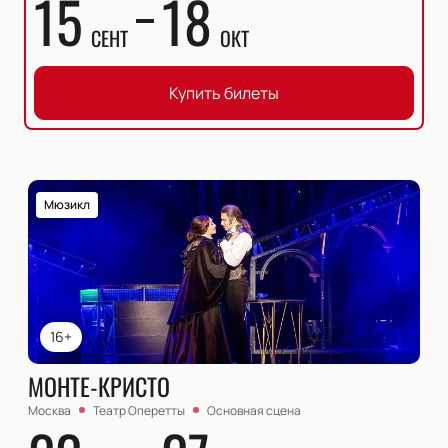
15
18
СЕНТ
ОКТ
Купить билеты
Мюзикл
16+
МОНТЕ-КРИСТО
Москва
Театр Оперетты
Основная сцена