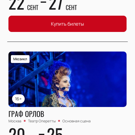
22
27
СЕНТ
СЕНТ
Купить билеты
Мюзикл
16+
ГРАФ ОРЛОВ
Москва
Театр Оперетты
Основная сцена
20
25