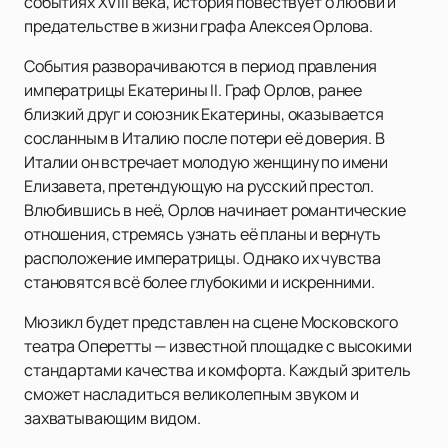
событиях XVIII века, история повествует о любви и
предательстве в жизни графа Алексея Орлова.
События разворачиваются в период правления
императрицы Екатерины II. Граф Орлов, ранее
близкий друг и союзник Екатерины, оказывается
сосланным в Италию после потери её доверия. В
Италии он встречает молодую женщину по имени
Елизавета, претендующую на русский престол.
Влюбившись в неё, Орлов начинает романтические
отношения, стремясь узнать её планы и вернуть
расположение императрицы. Однако их чувства
становятся всё более глубокими и искренними.
Мюзикл будет представлен на сцене Московского
театра Оперетты — известной площадке с высокими
стандартами качества и комфорта. Каждый зритель
сможет насладиться великолепным звуком и
захватывающим видом.