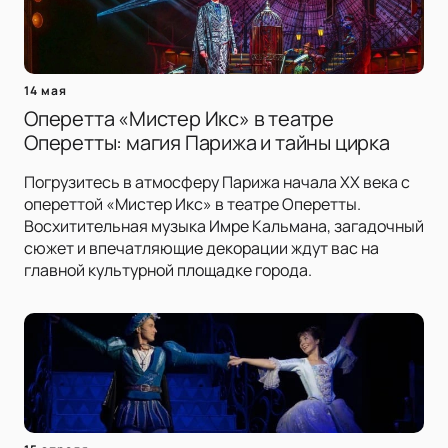
14 мая
Оперетта «Мистер Икс» в театре
Оперетты: магия Парижа и тайны цирка
Погрузитесь в атмосферу Парижа начала XX века с
опереттой «Мистер Икс» в театре Оперетты.
Восхитительная музыка Имре Кальмана, загадочный
сюжет и впечатляющие декорации ждут вас на
главной культурной площадке города.