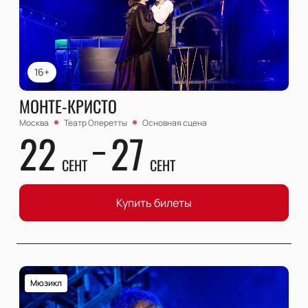
16+
МОНТЕ-КРИСТО
Москва
Театр Оперетты
Основная сцена
22
27
СЕНТ
СЕНТ
Купить билеты
Мюзикл