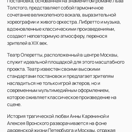
Постановка, основанная на знаменитом романе Льва
Толстого, представляет собой гармоничное
сочетание великолепного вокала, выразительной
хореографии и живого оркестра. Либретто и музыка,
вдохновленные классическими произведениями,
создают неповторимую атмосферу, перенося
зрителей в XIX век.
Театр Оперетты, расположенный в центре Москвы,
служит идеальной площадкой для этого масштабного
проекта. Театр известен своими высокими
стандартами постановок и предлагает зрителям
насладиться не только игрой актеров, но и
современным мультимедийным оформлением,
которое оживляет классическое произведение на
сцене.
История трагической любви Анны Карениной и
Алексея Вронского разворачивается на фоне
дворянской жизни Петербурга и Москвы, отражая