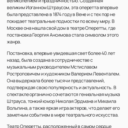
великолепием и праздничностью. Созданная
великим Иоганном Штраусом, эта оперетта впервые
была представлена в 1874 году в Вене и с тех пор не
покидает театральные подмостки по всему миру. В
Москве она нашла свой дом в театре Оперетты, где
постановка Георгия Ансимова стала символом этого
жанра.
Постановка, впервые увидевшая свет более 40 лет
назад, была создана в сотрудничестве с
музыкальным руководителем Мстиславом
Ростроповичем и художником Валерием Левенталем.
Она выдержала более тысячи представлений,
подтверждая свою популярность и актуальность. В
спектакле органично сочетаются гениальная музыка
Штрауса, тонкий юмор Николая Эрдмана и Михаила
Вольпина, а также яркая игра актеров, что делает его
заметным событием в мире театрального искусства.
Театр Оперетты, расположенный в самом сердце