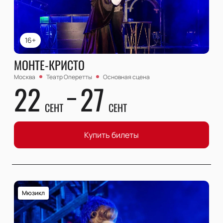
16+
МОНТЕ-КРИСТО
Москва
Театр Оперетты
Основная сцена
22
27
СЕНТ
СЕНТ
Купить билеты
Мюзикл