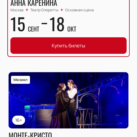
АННА КАРЕНИНА
Москва
Театр Оперетты
Основная сцена
15
18
СЕНТ
ОКТ
Купить билеты
Мюзикл
16+
МОНТЕ-КРИСТО