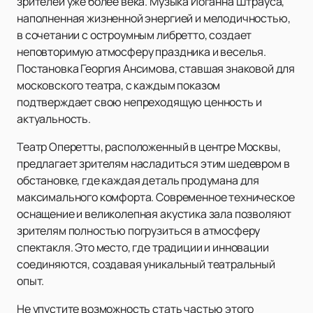
зрителей уже более века. Музыка Иоганна Штрауса,
наполненная жизненной энергией и мелодичностью,
в сочетании с остроумным либретто, создает
неповторимую атмосферу праздника и веселья.
Постановка Георгия Ансимова, ставшая знаковой для
московского театра, с каждым показом
подтверждает свою непреходящую ценность и
актуальность.
Театр Оперетты, расположенный в центре Москвы,
предлагает зрителям насладиться этим шедевром в
обстановке, где каждая деталь продумана для
максимального комфорта. Современное техническое
оснащение и великолепная акустика зала позволяют
зрителям полностью погрузиться в атмосферу
спектакля. Это место, где традиции и инновации
соединяются, создавая уникальный театральный
опыт.
Не упустите возможность стать частью этого