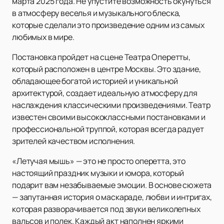
марта 2025 года. Не упустите возможность окунуться
в атмосферу веселья и музыкального блеска,
которые сделали это произведение одним из самых
любимых в мире.
Постановка пройдет на сцене Театра Оперетты,
который расположен в центре Москвы. Это здание,
обладающее богатой историей и уникальной
архитектурой, создает идеальную атмосферу для
наслаждения классическими произведениями. Театр
известен своими высококлассными постановками и
профессиональной труппой, которая всегда радует
зрителей качеством исполнения.
«Летучая мышь» — это не просто оперетта, это
настоящий праздник музыки и юмора, который
подарит вам незабываемые эмоции. В основе сюжета
— запутанная история о маскараде, любви и интригах,
которая разворачивается под звуки великолепных
вальсов и полек. Каждый акт наполнен яркими