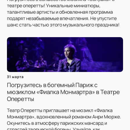
театре оперетты! Уникальные миниатюры,
талантливые артисты и обновленная программа
подарят незабываемые впечатления. Не упустите
шанс стать частью этого музыкального праздника!
31 марта
Погрузитесь в богемный Париж с
мюзиклом «Фиалка Монмартра» в Театре
Оперетты
Театр Оперетты приглашает на мюзикл «Фиалка
Монмартра», вдохновленный романом Анри Мюрже.
Окунитесь в атмосферу парижских мансард и
страстей творческой богемы. Узнайте, как