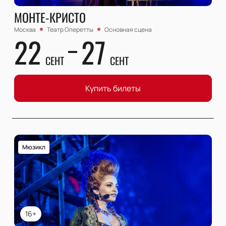
МОНТЕ-КРИСТО
Москва
Театр Оперетты
Основная сцена
22
27
СЕНТ
СЕНТ
Купить билеты
Мюзикл
16+