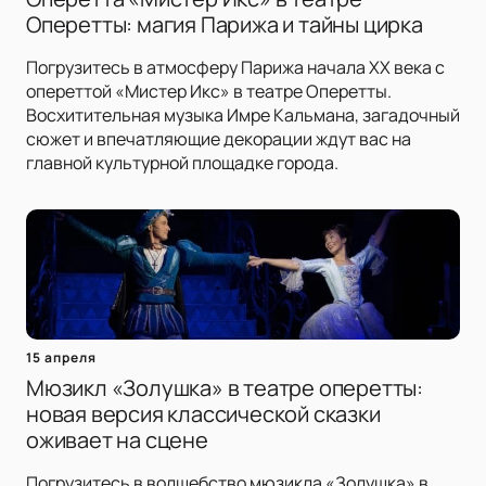
Оперетты: магия Парижа и тайны цирка
Погрузитесь в атмосферу Парижа начала XX века с
опереттой «Мистер Икс» в театре Оперетты.
Восхитительная музыка Имре Кальмана, загадочный
сюжет и впечатляющие декорации ждут вас на
главной культурной площадке города.
15 апреля
Мюзикл «Золушка» в театре оперетты:
новая версия классической сказки
оживает на сцене
Погрузитесь в волшебство мюзикла «Золушка» в