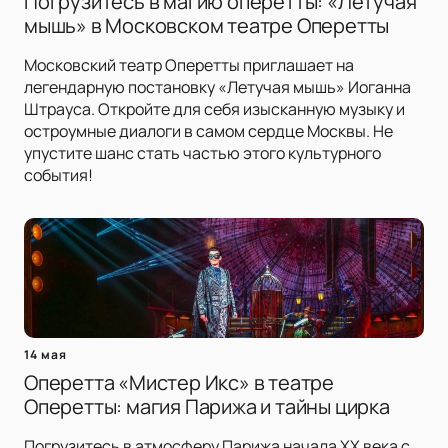
Погрузитесь в магию оперетты: «Летучая
мышь» в Московском театре Оперетты
Московский театр Оперетты приглашает на
легендарную постановку «Летучая мышь» Иоганна
Штрауса. Откройте для себя изысканную музыку и
остроумные диалоги в самом сердце Москвы. Не
упустите шанс стать частью этого культурного
события!
14 мая
Оперетта «Мистер Икс» в театре
Оперетты: магия Парижа и тайны цирка
Погрузитесь в атмосферу Парижа начала XX века с