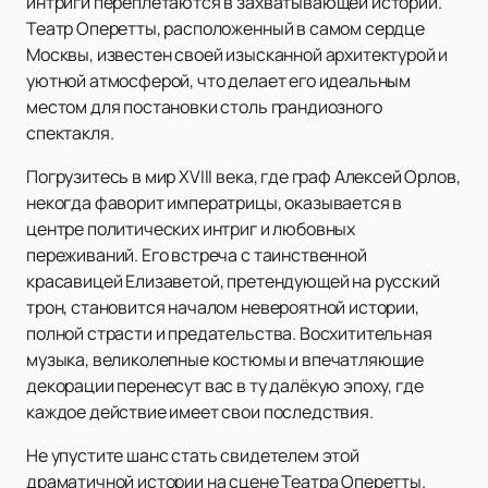
интриги переплетаются в захватывающей истории.
Театр Оперетты, расположенный в самом сердце
Москвы, известен своей изысканной архитектурой и
уютной атмосферой, что делает его идеальным
местом для постановки столь грандиозного
спектакля.
Погрузитесь в мир XVIII века, где граф Алексей Орлов,
некогда фаворит императрицы, оказывается в
центре политических интриг и любовных
переживаний. Его встреча с таинственной
красавицей Елизаветой, претендующей на русский
трон, становится началом невероятной истории,
полной страсти и предательства. Восхитительная
музыка, великолепные костюмы и впечатляющие
декорации перенесут вас в ту далёкую эпоху, где
каждое действие имеет свои последствия.
Не упустите шанс стать свидетелем этой
драматичной истории на сцене Театра Оперетты.