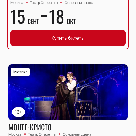
Москва
Театр Оперетты
Основная сцена
15
18
СЕНТ
ОКТ
Купить билеты
Мюзикл
16+
МОНТЕ-КРИСТО
Москва
Театр Оперетты
Основная сцена