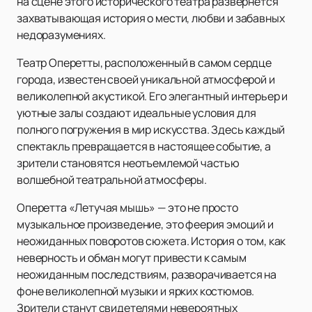
на сцене этого исторического театра развернется
захватывающая история о мести, любви и забавных
недоразумениях.
Театр Оперетты, расположенный в самом сердце
города, известен своей уникальной атмосферой и
великолепной акустикой. Его элегантный интерьер и
уютные залы создают идеальные условия для
полного погружения в мир искусства. Здесь каждый
спектакль превращается в настоящее событие, а
зрители становятся неотъемлемой частью
волшебной театральной атмосферы.
Оперетта «Летучая мышь» — это не просто
музыкальное произведение, это феерия эмоций и
неожиданных поворотов сюжета. История о том, как
неверность и обман могут привести к самым
неожиданным последствиям, разворачивается на
фоне великолепной музыки и ярких костюмов.
Зрители станут свидетелями невероятных