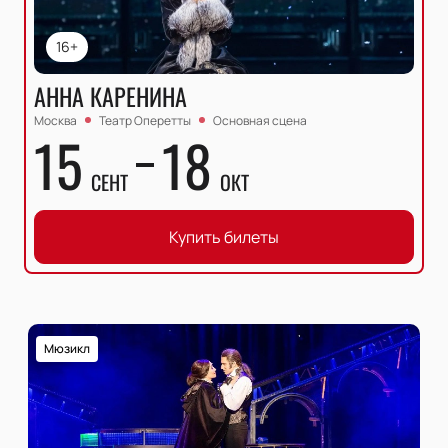
16+
АННА КАРЕНИНА
Москва
Театр Оперетты
Основная сцена
15
18
СЕНТ
ОКТ
Купить билеты
Мюзикл