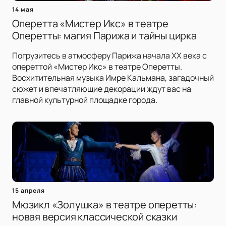
14 мая
Оперетта «Мистер Икс» в театре
Оперетты: магия Парижа и тайны цирка
Погрузитесь в атмосферу Парижа начала XX века с
опереттой «Мистер Икс» в театре Оперетты.
Восхитительная музыка Имре Кальмана, загадочный
сюжет и впечатляющие декорации ждут вас на
главной культурной площадке города.
15 апреля
Мюзикл «Золушка» в театре оперетты:
новая версия классической сказки