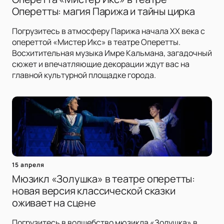
Оперетты: магия Парижа и тайны цирка
Погрузитесь в атмосферу Парижа начала XX века с
опереттой «Мистер Икс» в театре Оперетты.
Восхитительная музыка Имре Кальмана, загадочный
сюжет и впечатляющие декорации ждут вас на
главной культурной площадке города.
15 апреля
Мюзикл «Золушка» в театре оперетты:
новая версия классической сказки
оживает на сцене
Погрузитесь в волшебство мюзикла «Золушка» в