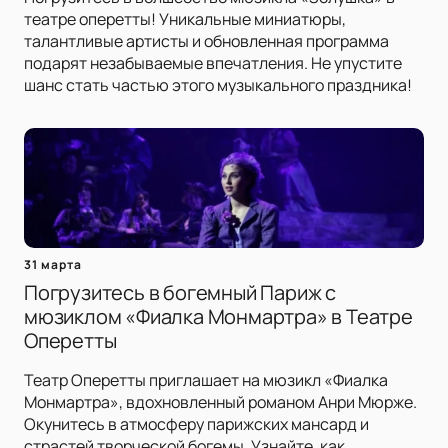
театре оперетты! Уникальные миниатюры,
талантливые артисты и обновленная программа
подарят незабываемые впечатления. Не упустите
шанс стать частью этого музыкального праздника!
31 марта
Погрузитесь в богемный Париж с
мюзиклом «Фиалка Монмартра» в Театре
Оперетты
Театр Оперетты приглашает на мюзикл «Фиалка
Монмартра», вдохновленный романом Анри Мюрже.
Окунитесь в атмосферу парижских мансард и
страстей творческой богемы. Узнайте, как