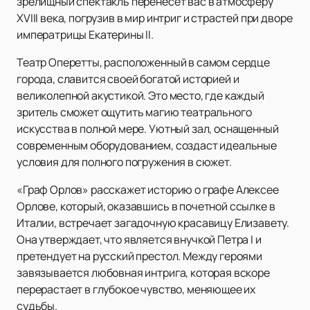
зрелищный спектакль перенесет вас в атмосферу
XVIII века, погрузив в мир интриг и страстей при дворе
императрицы Екатерины II.
Театр Оперетты, расположенный в самом сердце
города, славится своей богатой историей и
великолепной акустикой. Это место, где каждый
зритель сможет ощутить магию театрального
искусства в полной мере. Уютный зал, оснащенный
современным оборудованием, создаст идеальные
условия для полного погружения в сюжет.
«Граф Орлов» расскажет историю о графе Алексее
Орлове, который, оказавшись в почетной ссылке в
Италии, встречает загадочную красавицу Елизавету.
Она утверждает, что является внучкой Петра I и
претендует на русский престол. Между героями
завязывается любовная интрига, которая вскоре
перерастает в глубокое чувство, меняющее их
судьбы.