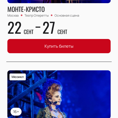
МОНТЕ-КРИСТО
Москва
Театр Оперетты
Основная сцена
22
27
СЕНТ
СЕНТ
Купить билеты
Мюзикл
16+