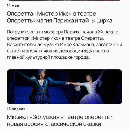
14 мая
Оперетта «Мистер Икс» в театре
Оперетты: магия Парижа и тайны цирка
Погрузитесь в атмосферу Парижа начала XX века с
опереттой «Мистер Икс» в театре Оперетты.
Восхитительная музыка Имре Кальмана, загадочный
сюжет и впечатляющие декорации ждут вас на
главной культурной площадке города.
15 апреля
Мюзикл «Золушка» в театре оперетты:
новая версия классической сказки