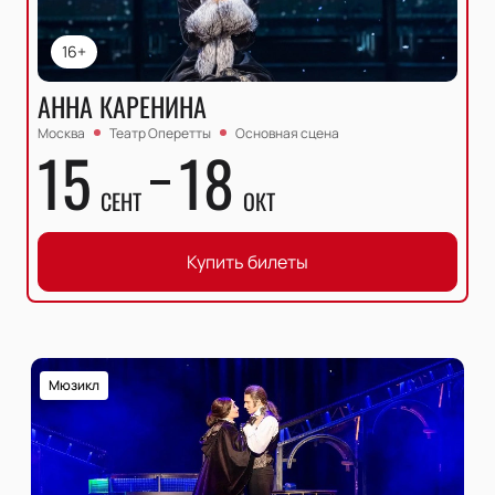
16+
АННА КАРЕНИНА
Москва
Театр Оперетты
Основная сцена
15
18
СЕНТ
ОКТ
Купить билеты
Мюзикл