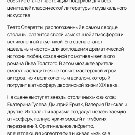
событие станет настоящим подарком для всех
ценителей классической литературы и музыкального
искусства.
Театр Оперетты, расположенный в самом сердце
столицы, славится своей изысканной атмосферой и
великолепной акустикой. Его сцена станет
идеальным местом для воплощения драматической
истории любви, созданной по мотивам великого
романа Льва Толстого. В этом мюзикле зрители
смогут насладиться не только мастерской игрой
актеров, но и великолепным вокалом, который
погрузит в атмосферу дворянской жизни XIX века.
На сцене выступят звезды столичных мюзиклов:
Екатерина Гусева, Дмитрий Ермак, Валерия Ланская и
другие. Их талант и харизма создадут незабываемую
атмосферу, полную ярких эмоций и глубоких
переживаний. Оригинальное либретто,
впечатляющая хореография и живая музыка в