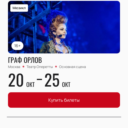
Мюзикл
16+
ГРАФ ОРЛОВ
Москва
Театр Оперетты
Основная сцена
20
25
ОКТ
ОКТ
Купить билеты