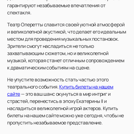
гарантируют незабываемые впечатления от
спектакля.
Театр Оперетты славится своей уютной атмосферой
и великолепной акустикой, что делает его идеальным
местом для проведения музыкальных постановок.
Зрители смогут насладиться не только
захватывающим сюжетом, но и великолепной
музыкой, которая станет отличным сопровождением
к драматическим событиям на сцене.
Не упустите возможность стать частью этого
театрального события.
Купить билеты на нашем
сайте
— это ваш шанс окунуться в мир интриг и
страстей, перенестись в эпоху Екатерины II и
насладиться великолепной игрой актеров. Купить
билеты на нашем сайте можно уже сегодня, чтобы не
пропустить незабываемое представление.