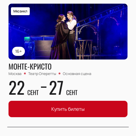
Мюзикл
16+
МОНТЕ-КРИСТО
Москва
Театр Оперетты
Основная сцена
22
27
СЕНТ
СЕНТ
Купить билеты