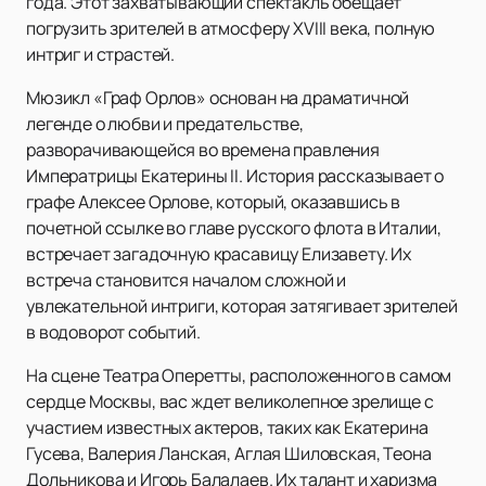
года. Этот захватывающий спектакль обещает
погрузить зрителей в атмосферу XVIII века, полную
интриг и страстей.
Мюзикл «Граф Орлов» основан на драматичной
легенде о любви и предательстве,
разворачивающейся во времена правления
Императрицы Екатерины II. История рассказывает о
графе Алексее Орлове, который, оказавшись в
почетной ссылке во главе русского флота в Италии,
встречает загадочную красавицу Елизавету. Их
встреча становится началом сложной и
увлекательной интриги, которая затягивает зрителей
в водоворот событий.
На сцене Театра Оперетты, расположенного в самом
сердце Москвы, вас ждет великолепное зрелище с
участием известных актеров, таких как Екатерина
Гусева, Валерия Ланская, Аглая Шиловская, Теона
Дольникова и Игорь Балалаев. Их талант и харизма