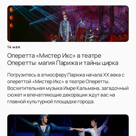
14 мая
Оперетта «Мистер Икс» в театре
Оперетты: магия Парижа и тайны цирка
Погрузитесь в атмосферу Парижа начала XX века с
опереттой «Мистер Икс» в театре Оперетты.
Восхитительная музыка Имре Кальмана, загадочный
сюжет и впечатляющие декорации ждут вас на
главной культурной площадке города.