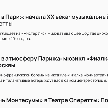
 в Париж начала XX века: музыкальны
етты
глашает на «Мистер Икс» — захватывающее шоу, где цирк
риже 20-х годов.
 в атмосферу Парижа: мюзикл «Фиалк
осквы
 мир французской богемы на мюзикле «Фиалка Монмартра»
а и талантливые актеры ждут вас в самом центре столицы.
ь Монтесумы» в Театре Оперетты: По