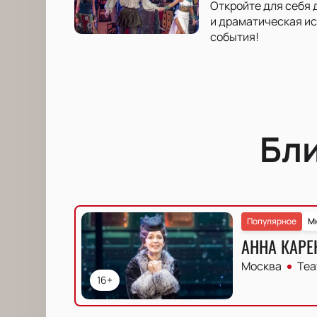
Откройте для себя
и драматическая ис
события!
Бл
Популярное
М
АННА КАРЕ
Москва
Теа
16+