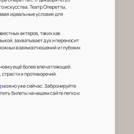
о искусства. Театр Оперетты,
авая идеальные условия для
вестных актеров, таких как
зыкой, захватывает дух и переносит
сложных взаимоотношений и глубоких
новку ещё более впечатляющей.
 страсти и противоречий.
е
можно уже сейчас. Забронируйте
ить билеты на нашем сайте легко и