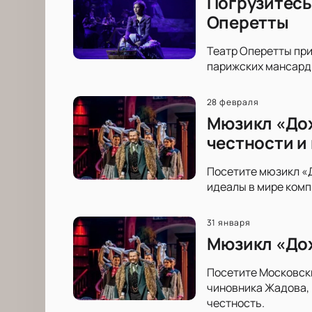
Погрузитесь
Оперетты
Театр Оперетты пр
парижских мансард 
28 февраля
Мюзикл «Дох
честности и
Посетите мюзикл «Д
идеалы в мире комп
31 января
Мюзикл «Дох
Посетите Московски
чиновника Жадова, 
честность.