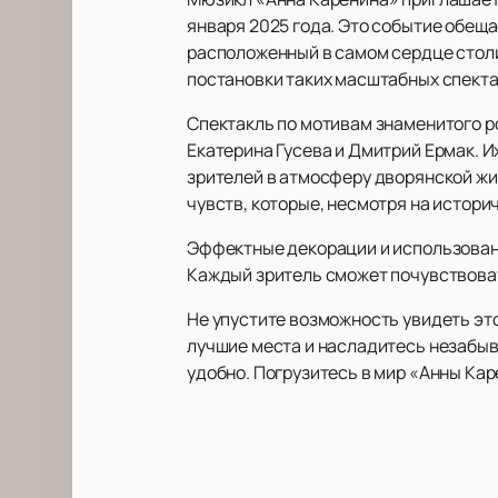
января 2025 года. Это событие обещ
расположенный в самом сердце столи
постановки таких масштабных спекта
Спектакль по мотивам знаменитого ро
Екатерина Гусева и Дмитрий Ермак. И
зрителей в атмосферу дворянской жи
чувств, которые, несмотря на истори
Эффектные декорации и использован
Каждый зритель сможет почувствоват
Не упустите возможность увидеть эт
лучшие места и насладитесь незабыв
удобно. Погрузитесь в мир «Анны Кар