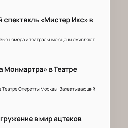
й спектакль «Мистер Икс» в
овые номера и театральные сцены оживляют
а Монмартра» в Театре
 в Театре Оперетты Москвы. Захватывающий
гружение в мир ацтеков