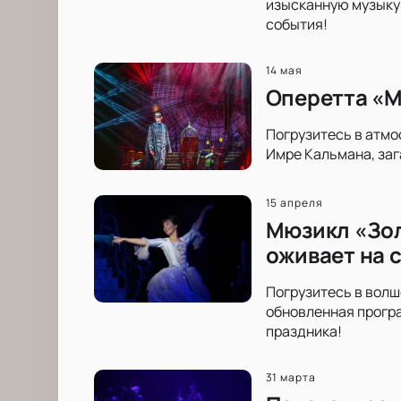
изысканную музыку 
события!
14 мая
Оперетта «М
Погрузитесь в атмо
Имре Кальмана, заг
15 апреля
Мюзикл «Зол
оживает на 
Погрузитесь в волш
обновленная програ
праздника!
31 марта