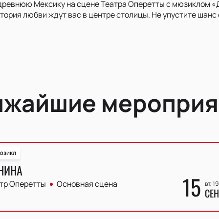
 древнюю Мексику на сцене Театра Оперетты с мюзиклом 
тория любви ждут вас в центре столицы. Не упустите шанс
ижайшие мероприя
юзикл
НИНА
15
тр Оперетты
Основная сцена
вт, 1
СЕН