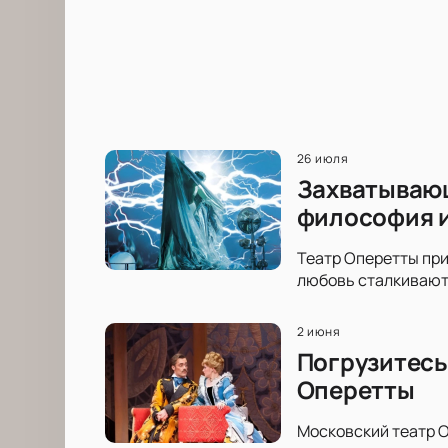
26 июля
Захватывающ
философия и
Театр Оперетты при
любовь сталкиваютс
2 июня
Погрузитесь
Оперетты
Московский театр О