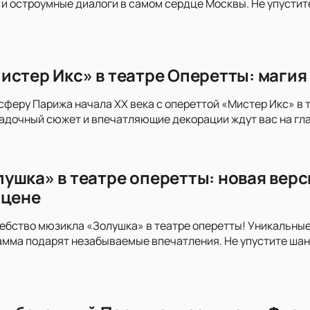
и остроумные диалоги в самом сердце Москвы. Не упустите
истер Икс» в театре Оперетты: магия
сферу Парижа начала XX века с опереттой «Мистер Икс» в 
адочный сюжет и впечатляющие декорации ждут вас на гла
ушка» в театре оперетты: новая верс
сцене
ебство мюзикла «Золушка» в театре оперетты! Уникальны
мма подарят незабываемые впечатления. Не упустите шан