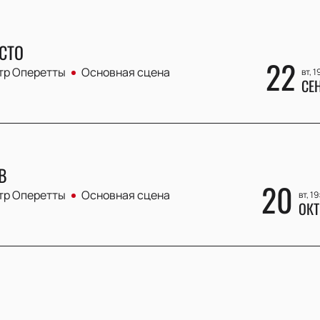
СТО
22
тр Оперетты
Основная сцена
вт, 1
СЕ
В
20
тр Оперетты
Основная сцена
вт, 1
ОКТ