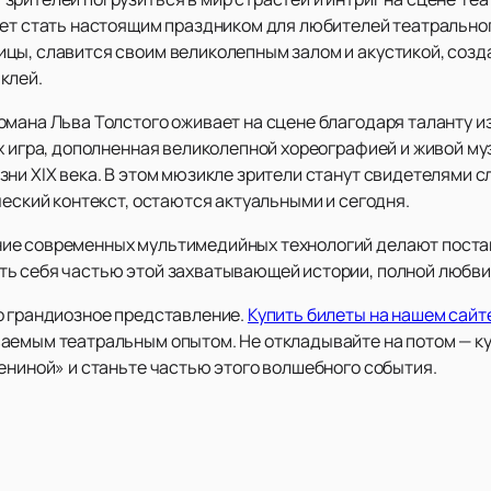
ает стать настоящим праздником для любителей театральног
цы, славится своим великолепным залом и акустикой, созд
клей.
мана Льва Толстого оживает на сцене благодаря таланту из
х игра, дополненная великолепной хореографией и живой му
зни XIX века. В этом мюзикле зрители станут свидетелями 
ческий контекст, остаются актуальными и сегодня.
ие современных мультимедийных технологий делают поста
ь себя частью этой захватывающей истории, полной любви,
о грандиозное представление.
Купить билеты на нашем сайт
аемым театральным опытом. Не откладывайте на потом — куп
ениной» и станьте частью этого волшебного события.