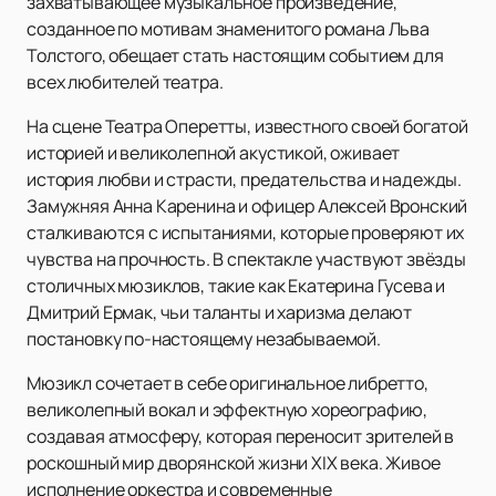
захватывающее музыкальное произведение,
созданное по мотивам знаменитого романа Льва
Толстого, обещает стать настоящим событием для
всех любителей театра.
На сцене Театра Оперетты, известного своей богатой
историей и великолепной акустикой, оживает
история любви и страсти, предательства и надежды.
Замужняя Анна Каренина и офицер Алексей Вронский
сталкиваются с испытаниями, которые проверяют их
чувства на прочность. В спектакле участвуют звёзды
столичных мюзиклов, такие как Екатерина Гусева и
Дмитрий Ермак, чьи таланты и харизма делают
постановку по-настоящему незабываемой.
Мюзикл сочетает в себе оригинальное либретто,
великолепный вокал и эффектную хореографию,
создавая атмосферу, которая переносит зрителей в
роскошный мир дворянской жизни XIX века. Живое
исполнение оркестра и современные