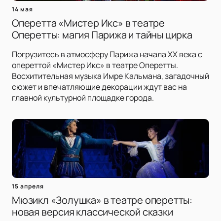
14 мая
Оперетта «Мистер Икс» в театре
Оперетты: магия Парижа и тайны цирка
Погрузитесь в атмосферу Парижа начала XX века с
опереттой «Мистер Икс» в театре Оперетты.
Восхитительная музыка Имре Кальмана, загадочный
сюжет и впечатляющие декорации ждут вас на
главной культурной площадке города.
15 апреля
Мюзикл «Золушка» в театре оперетты:
новая версия классической сказки