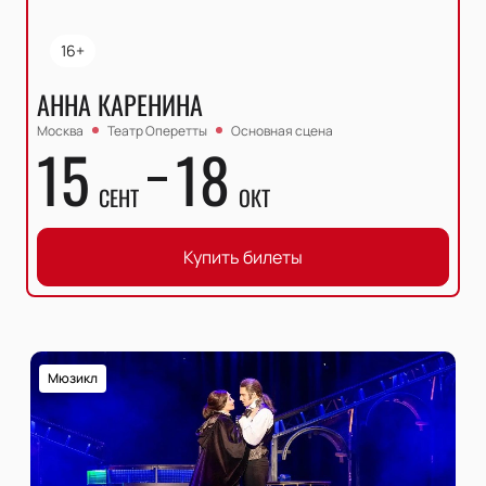
16+
АННА КАРЕНИНА
Москва
Театр Оперетты
Основная сцена
15
18
СЕНТ
ОКТ
Купить билеты
Мюзикл