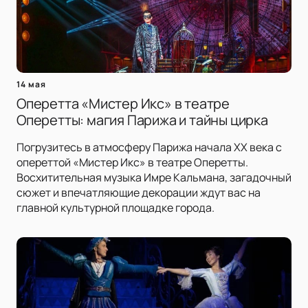
14 мая
Оперетта «Мистер Икс» в театре
Оперетты: магия Парижа и тайны цирка
Погрузитесь в атмосферу Парижа начала XX века с
опереттой «Мистер Икс» в театре Оперетты.
Восхитительная музыка Имре Кальмана, загадочный
сюжет и впечатляющие декорации ждут вас на
главной культурной площадке города.