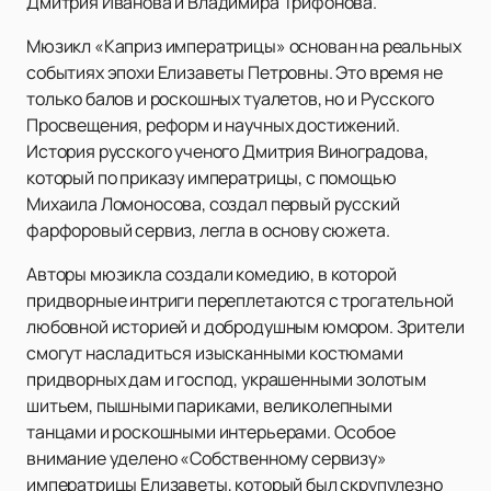
Дмитрия Иванова и Владимира Трифонова.
Мюзикл «Каприз императрицы» основан на реальных
событиях эпохи Елизаветы Петровны. Это время не
только балов и роскошных туалетов, но и Русского
Просвещения, реформ и научных достижений.
История русского ученого Дмитрия Виноградова,
который по приказу императрицы, с помощью
Михаила Ломоносова, создал первый русский
фарфоровый сервиз, легла в основу сюжета.
Авторы мюзикла создали комедию, в которой
придворные интриги переплетаются с трогательной
любовной историей и добродушным юмором. Зрители
смогут насладиться изысканными костюмами
придворных дам и господ, украшенными золотым
шитьем, пышными париками, великолепными
танцами и роскошными интерьерами. Особое
внимание уделено «Собственному сервизу»
императрицы Елизаветы, который был скрупулезно