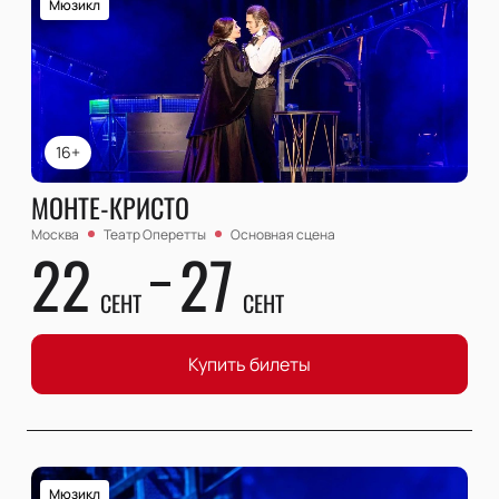
Мюзикл
16+
МОНТЕ-КРИСТО
Москва
Театр Оперетты
Основная сцена
22
27
СЕНТ
СЕНТ
Купить билеты
Мюзикл