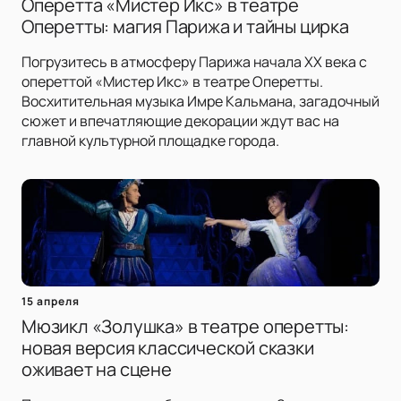
Оперетта «Мистер Икс» в театре
Оперетты: магия Парижа и тайны цирка
Погрузитесь в атмосферу Парижа начала XX века с
опереттой «Мистер Икс» в театре Оперетты.
Восхитительная музыка Имре Кальмана, загадочный
сюжет и впечатляющие декорации ждут вас на
главной культурной площадке города.
15 апреля
Мюзикл «Золушка» в театре оперетты:
новая версия классической сказки
оживает на сцене