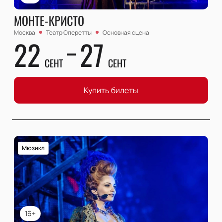
МОНТЕ-КРИСТО
Москва
Театр Оперетты
Основная сцена
22
27
СЕНТ
СЕНТ
Купить билеты
Мюзикл
16+