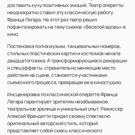
доставить кучу позитивных эмоций. Театр оперетты
неоднократно ставил эту классическую работу
Франца Легара. На этот раз театр решил
пофантазировать на тему съемок «Веселой вдовы» в
кино.
Постановка полна музыки, танцевальных номеров,
стильных пластических картин и костюмов начала
двадцатого века. А трансформирующиеся декорации
и спецэффекты, стремительно меняющие место
действия на сцене, становятся участниками
съемочного процесса, превращая ее в киностудию.
Инсценировка по классической оперетте Франца
Легара гарантирует зрителям незабываемое
театральное зрелище и уникальный опыт. Режиссер
Алексей Франдетти придал своему спектаклю
оригинальный авторский стиль, который
представляет собой смесь классического