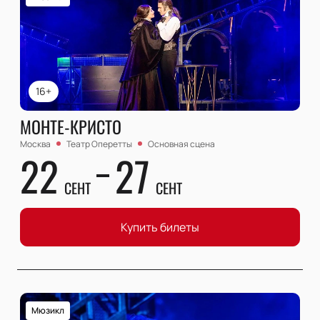
16+
МОНТЕ-КРИСТО
Москва
Театр Оперетты
Основная сцена
22
27
СЕНТ
СЕНТ
Купить билеты
Мюзикл