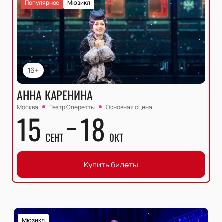
Популярное
Мюзикл
16+
АННА КАРЕНИНА
Москва
Театр Оперетты
Основная сцена
15
18
СЕНТ
ОКТ
Купить билеты
Мюзикл