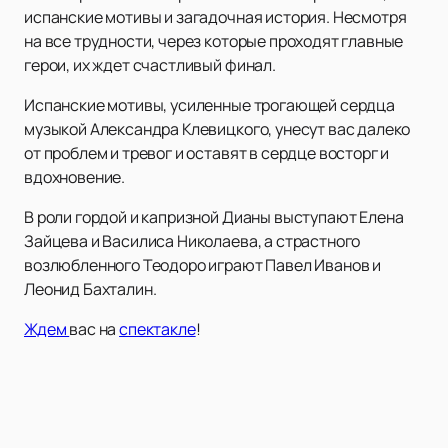
испанские мотивы и загадочная история. Несмотря
на все трудности, через которые проходят главные
герои, их ждет счастливый финал.
Испанские мотивы, усиленные трогающей сердца
музыкой Александра Клевицкого, унесут вас далеко
от проблем и тревог и оставят в сердце восторг и
вдохновение.
В роли гордой и капризной Дианы выступают Елена
Зайцева и Василиса Николаева, а страстного
возлюбленного Теодоро играют Павел Иванов и
Леонид Бахталин.
Ждем
вас на
спектакле
!