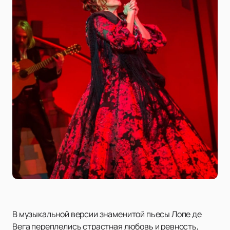
В музыкальной версии знаменитой пьесы Лопе де
Вега переплелись страстная любовь и ревность,