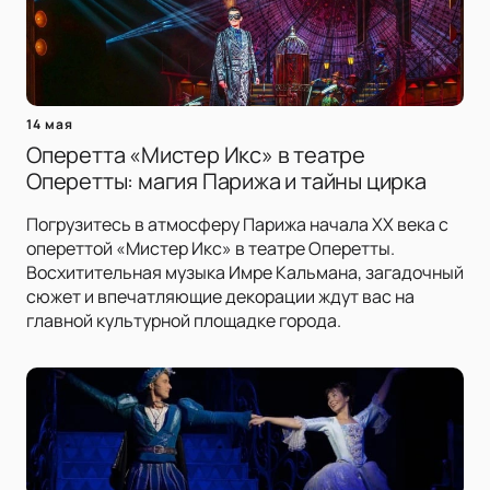
14 мая
Оперетта «Мистер Икс» в театре
Оперетты: магия Парижа и тайны цирка
Погрузитесь в атмосферу Парижа начала XX века с
опереттой «Мистер Икс» в театре Оперетты.
Восхитительная музыка Имре Кальмана, загадочный
сюжет и впечатляющие декорации ждут вас на
главной культурной площадке города.