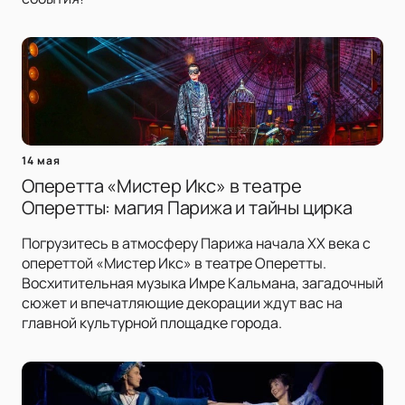
14 мая
Оперетта «Мистер Икс» в театре
Оперетты: магия Парижа и тайны цирка
Погрузитесь в атмосферу Парижа начала XX века с
опереттой «Мистер Икс» в театре Оперетты.
Восхитительная музыка Имре Кальмана, загадочный
сюжет и впечатляющие декорации ждут вас на
главной культурной площадке города.