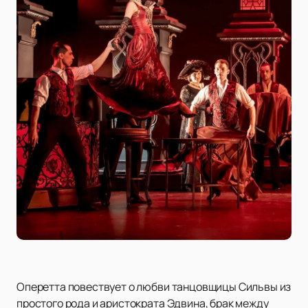
Оперетта повествует о любви танцовщицы Сильвы из
простого рода и аристократа Эдвина, брак между