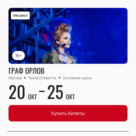
Мюзикл
16+
ГРАФ ОРЛОВ
Москва
Театр Оперетты
Основная сцена
20
25
ОКТ
ОКТ
Купить билеты