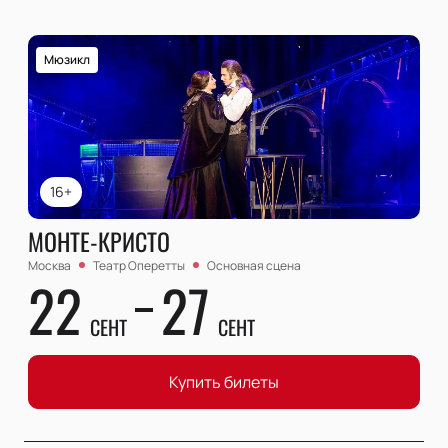
Мюзикл
16+
МОНТЕ-КРИСТО
Москва
Театр Оперетты
Основная сцена
22
27
СЕНТ
СЕНТ
Купить билеты