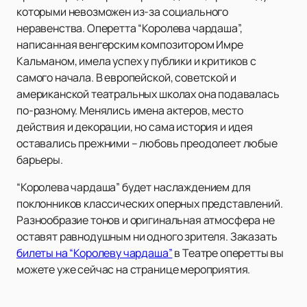
которыми невозможен из-за социального
неравенства. Оперетта “Королева чардаша”,
написанная венгерским композитором Имре
Кальманом, имела успех у публики и критиков с
самого начала. В европейской, советской и
американской театральных школах она подавалась
по-разному. Менялись имена актеров, место
действия и декорации, но сама история и идея
оставались прежними – любовь преодолеет любые
барьеры.
“Королева чардаша” будет наслаждением для
поклонников классических оперных представлений.
Разнообразие тонов и оригинальная атмосфера не
оставят равнодушным ни одного зрителя. Заказать
билеты на “Королеву чардаша”
в Театре оперетты вы
можете уже сейчас на странице мероприятия.