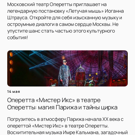
Московский театр Оперетты приглашает на
легендарную постановку «Летучая мышь» Иоганна
Штрауса. Откройте для себя изысканную музыку и
остроумные диалоги в самом сердце Москвы. Не
упустите шанс стать частью этого культурного
события!
14 мая
Оперетта «Мистер Икс» в театре
Оперетты: магия Парижа и тайны цирка
Погрузитесь в атмосферу Парижа начала XX века с
опереттой «Мистер Икс» в театре Оперетты.
Восхитительная музыка Имре Кальмана, загадочный