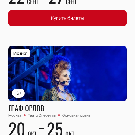
СЕНТ
СЕНТ
Купить билеты
Мюзикл
16+
ГРАФ ОРЛОВ
Москва
Театр Оперетты
Основная сцена
20
25
ОКТ
ОКТ