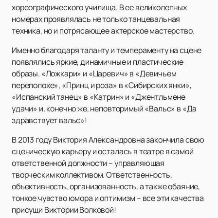
хореографического училища. В ее великолепных
номерах проявлялась не только танцевальная
техника, но и потрясающее актерское мастерство.
Именно благодаря таланту и темпераменту на сцене
появлялись яркие, динамичные и пластические
образы. «Ложкари» и «Царевич» в «Девичьем
переполохе», «Принц и роза» в «Сибирских янки»,
«Испанский танец» в «Катрин» и «Джентльмене
удачи» и, конечно же, неповторимый «Вальс» в «Да
здравствует вальс»!
В 2013 году Виктория Александровна закончила свою
сценическую карьеру и осталась в театре в самой
ответственной должности – управляющая
творческим коллективом. Ответственность,
объективность, организованность, а также обаяние,
тонкое чувство юмора и оптимизм – все эти качества
присущи Виктории Волковой!