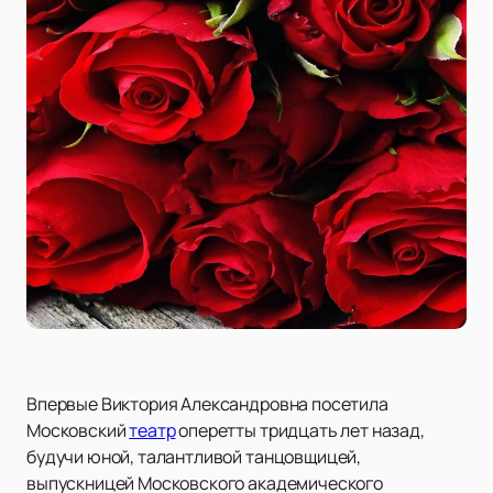
Впервые Виктория Александровна посетила
Московский
театр
оперетты тридцать лет назад,
будучи юной, талантливой танцовщицей,
выпускницей Московского академического