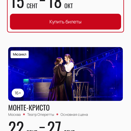
15
18
СЕНТ
ОКТ
Купить билеты
Мюзикл
16+
МОНТЕ-КРИСТО
Москва
Театр Оперетты
Основная сцена
22
27