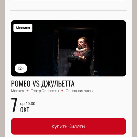
Мюзикл
12+
РОМЕО VS ДЖУЛЬЕТТА
Москва
Театр Оперетты
Основная сцена
7
ср, 19:00
ОКТ
Купить билеты