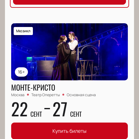
Мюзикл
16+
МОНТЕ-КРИСТО
Москва
Театр Оперетты
Основная сцена
22
27
СЕНТ
СЕНТ
Купить билеты