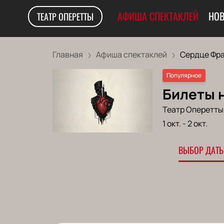
АФИША СПЕКТАКЛЕЙ
НОВ
ТЕАТР ОПЕРЕТТЫ
Главная
Афиша спектаклей
Сердце Фра
Популярное
Билеты 
Театр Оперетты
1 окт.
-
2 окт.
ВЫБОР ДАТЫ