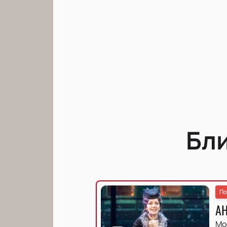
Бл
По
А
Мо