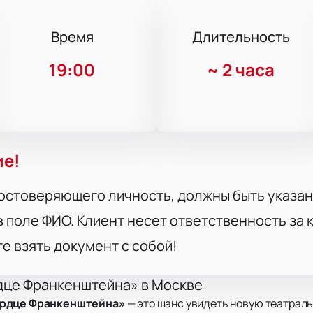
Время
Длительность
19:00
~
2 часа
ие!
остоверяющего личность, должны быть указан
 поле ФИО. Клиент несет ответственность за
те взять документ с собой!
дце Франкенштейна» в Москве
ердце Франкенштейна»
— это шанс увидеть новую театраль