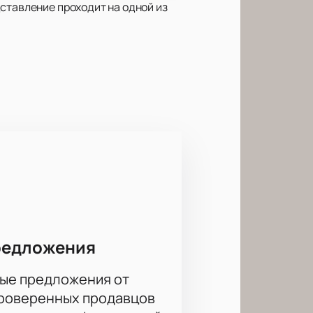
ставление проходит на одной из
 преодолеть границу между жизнью
т к последствиям, которые
ществом, а также исследует темы
естно архитектурой и историей
становок.
редложения
ые предложения от
проверенных продавцов