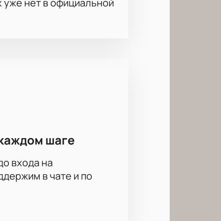
х уже нет в официальной
осы о репертуаре, правилах
и ближайшие даты спектакля.
сещение позволяет провести время
ерез форму обратной связи на
каждом шаге
до входа на
держим в чате и по