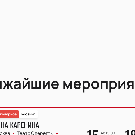
ижайшие мероприя
пулярное
Мюзикл
ННА КАРЕНИНА
сква
Театр Оперетты
вт, 19:00