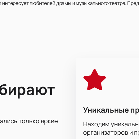
и интересует любителей драмы и музыкального театра. Пред
ый Виктор Франкенштейн. После смерти матери он пытается
во для возвращения людей к жизни. Его стремление приводи
акль поднимает вопросы ответственности перед наукой и об
современное прочтение известного произведения.
у: Москва, ул. Большая Дмитровка, д. 6. Здание театра изв
ыбирают
ий. Зал с современной сценой подходит для масштабных по
на спектакль «Сердце Франкенштейна» онлайн?
Уникальные п
дце Франкенштейна» можно на нашем сайте.
тались только яркие
вной схеме зала.
Находим уникальн
ставлений.
организаторов и 
авните цены в секторах.