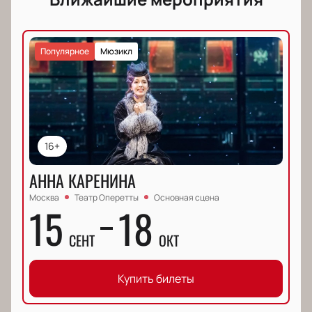
Популярное
Мюзикл
16+
АННА КАРЕНИНА
Москва
Театр Оперетты
Основная сцена
15
18
СЕНТ
ОКТ
Купить билеты