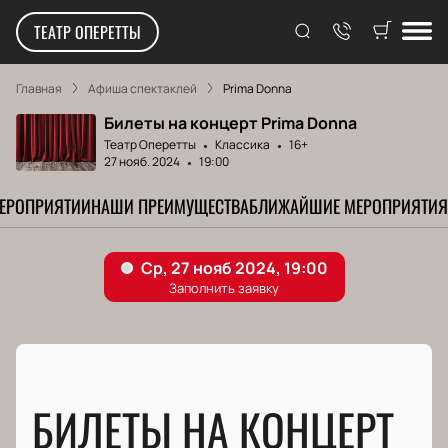
ТЕАТР ОПЕРЕТТЫ
Главная
Афиша спектаклей
Prima Donna
Билеты на концерт Prima Donna
Театр Оперетты
Классика
16+
27 нояб. 2024
19:00
МЕРОПРИЯТИИ
НАШИ ПРЕИМУЩЕСТВА
БЛИЖАЙШИЕ МЕРОПРИЯТИЯ
БИЛЕТЫ НА КОНЦЕРТ