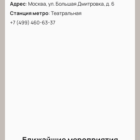
Адрес
:
Москва, ул. Большая Дмитровка, д. 6
окунитесь в магию театра, где каждый звук и
каждый жест превращаются в искусство. Концерт
Станция метро
:
Театральная
«Prima Donna» — это не просто шоу, это праздник,
+7 (499) 460-63-37
который останется в вашей памяти надолго.
Ближайшие мероприятия