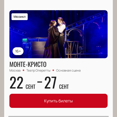
Мюзикл
16+
МОНТЕ-КРИСТО
Москва
Театр Оперетты
Основная сцена
22
27
СЕНТ
СЕНТ
Купить билеты