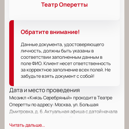
Театр Оперетты
Обратите внимание!
Данные документа, удостоверяющего
личность, должны быть указаны в
соответствии заполненным данным в
поле ФИО. Клиент несет ответственность
за корректное заполнение всех полей. Не
забудьте взять документ с собой!
Дата и место проведения
Мюзикл «Князь Серебряный» проходит в Театре
Оперетты по адресу: Москва, ул. Большая
Дмитровка, д. 6. Актуальная афиша с датой начала
размещена на нашем сайте. Перед посещением
Читать дальше...
уточните время начала и продолжительность шоу.