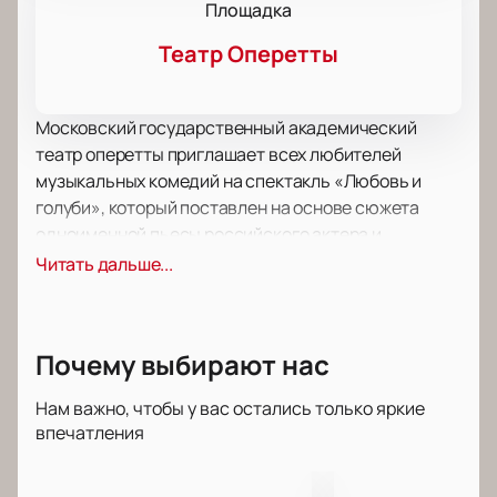
Площадка
Театр Оперетты
Московский государственный академический
театр оперетты приглашает всех любителей
музыкальных комедий на спектакль «Любовь и
голуби», который поставлен на основе сюжета
одноименной пьесы российского актера и
драматурга Владимира Гуркина, написанной
Читать дальше...
автором в 1981 году.
Режиссер спектакля – Валерий Архипов,
Заслуженный деятель искусств России. Роли
Почему выбирают нас
актеров исполняют: Александр Маркелов,
Народный артист России, Инара Гулиева,
Нам важно, чтобы у вас остались только яркие
Заслуженная артистка России, Елена Сошникова,
впечатления
Заслуженная артистка России, Наталия Мельник,
Анна Гученкова, Игорь Балалаев, Владислав