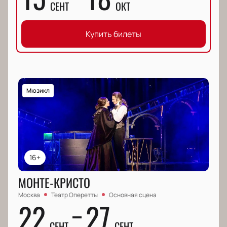
СЕНТ
ОКТ
Купить билеты
Мюзикл
16+
МОНТЕ-КРИСТО
Москва
Театр Оперетты
Основная сцена
22
27
СЕНТ
СЕНТ