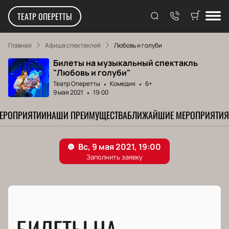
ТЕАТР ОПЕРЕТТЫ
Главная
Афиша спектаклей
Любовь и голуби
Билеты на музыкальный спектакль
"Любовь и голуби"
Театр Оперетты
Комедия
6+
9 мая 2021
19:00
МЕРОПРИЯТИИ
НАШИ ПРЕИМУЩЕСТВА
БЛИЖАЙШИЕ МЕРОПРИЯТИЯ